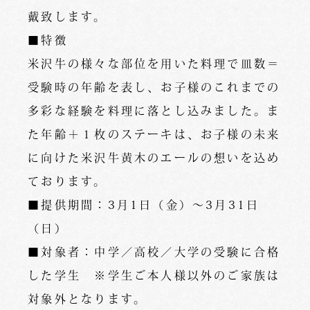
戴致します。
■特徴
米沢牛の様々な部位を用いた料理で皿数＝
受験時の年齢を表し、お子様のこれまでの
多彩な経験を料理に落とし込みました。ま
た年齢＋１枚のステーキは、お子様の未来
に向けた米沢牛黄木のエールの想いを込め
ております。
■提供期間：3月1日（金）～3月31日
（日）
■対象者：中学／高校／大学の受験に合格
した学生 ※学生ご本人様以外のご家族は
対象外となります。