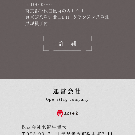
〒100-0005
東京都千代田区丸の内1-9-1
東京駅八重洲北口B1F グランスタ八重北
黒塀横丁内
詳細
運営会社
Operating company
株式会社米沢牛黄木
〒992-0017 山形県米沢市桜木町3-41