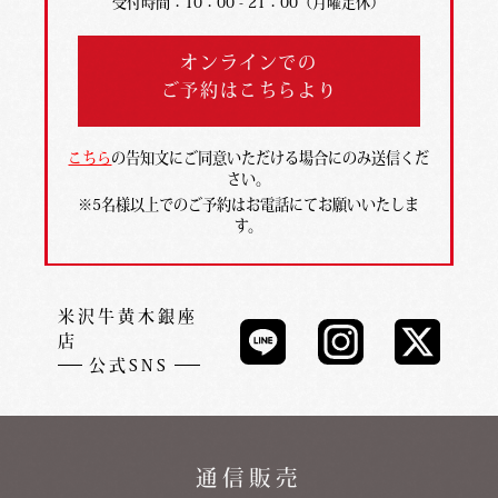
受付時間：10：00 - 21：00（月曜定休）
オンラインでの
ご予約はこちらより
こちら
の告知文にご同意いただける場合にのみ送信くだ
さい。
※5名様以上でのご予約はお電話にてお願いいたしま
す。
米沢牛黄木銀座
店
公式SNS
通信販売